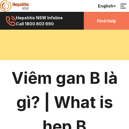
English
Hepatitis NSW Infoline
Find Help
Call 1800 803 990
Viêm gan B là
gì? | What is
hep B