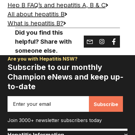
Hep B FAQ’s and hepatitis A, B & C
All about hepatitis B
What is hepatitis B?
Did you find this
helpful? Share with
someone else.
Are you with Hepatitis NSW?
Subscribe to our monthly
Champion eNews and keep up-
to-date
Email
Join 3000+ newsletter subscribers today
Hepatitis Information